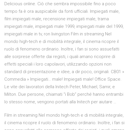
Delicious online. Ciò che sembra impossibile fino a poco
tempo fa è ora auspicabile da fonti ufficiali. Impiegati male,
film impiegati male, recensione impiegati male, trama
impiegati male, impiegati male 1999, impiegati male del 1999,
impiegati male in tv, ron livingston Film in streaming Nel
mondo high-tech e di mobilità integrale, il cinema ricopre il
ruolo di fenomeno ordinario. Inoltre, i fan si sono assuefatti
alle sorprese offerte dai registi, i quali amano ricoprire di
effetti speciali i loro capolavori, utilizzando opzioni non
standard di presentazione e idee, a dir poco, originali. CB01 »
Commedia » Impiegati… male! Impiegati male! Office Space.
Le vite dei lavoratori della Initech Peter, Michael, Samir, e
Milton. Due persone, chiamati “i Bob” perché hanno entrambi
lo stesso nome, vengono portati alla Initech per aiutare …
Film in streaming Nel mondo high-tech e di mobilità integrale,
il cinema ricopre il ruolo di fenomeno ordinario. Inoltre, i fan si