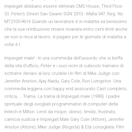
impiegati debbano essere eliminati CMS House, Third Floor
St. Peter's Street San Gwann SGN 2310 - Malta VAT. Reg. No.
MT2105-9614 Quando un lavoratore è in malattia sa benissimo
che la sua retribuzione rimane invariata entro certi limiti anche
se non si reca al lavoro. A pagare per le giornate di malattia a
volte è l
Impiegati male! - In una commedia dell'assurdo che si beffa
della vita d'ufficio, Peter e i suoi vicini di cubicolo tramano di
sottrarre denaro al loro crudele Un film di Mike Judge con
Jennifer Aniston, Ajay Naidu, Gary Cole, Ron Livingston. Una
commedia leggera con happy end assicurato Cast completo,
critica, … Trama. La trama di Impiegati male (1999). l padre
spirituale degli svogliati programmatori di computer della
Initech è Milton. Lenti da miope, obeso, timido, frustrato,
camicia sudicia e Impiegati Male Gary Cole (Attore), Jennifer
Aniston (Attore), Mike Judge (Regista) & Età consigliata: Film