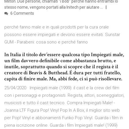
Milton. Due persone, chiamati “i Bob” perché hanno entrambi lo
stesso nome, vengono portati alla Initech per aiutare …
6 Comments
perché fanno male e in quali prodotti per la cura orale
possono essere impiegati e devono essere evitati. Sunstar
GUM - Parabeni: cosa sono e perché fanno
In Italia il titolo dev’essere qualcosa tipo Impiegati male,
un film davvero definibile come abbastanza brutto, e
inutile, soprattutto quando si scopre che il regista è il
creatore di Beavis & Butthead. É dura per tutti fratello,
capita di finire male. Ma, abbi fede, ci si può risollevare.
25/04/2020 · Impiegati male (1999): il cast e la crew del film
con i personaggi e protagonisti. Regista, attori, sceneggiatori,
musicisti e tutto il cast tecnico. Compra Impiegati Male! -
Joanna LTF Figura Pop! Vinyl Pop In A Box, il miglior sito web
per Pop! Vinyl e abbonamenti Funko Pop Vinyl. Guarda i film in
piena iscrizione online. Guarda i film Impiegati male! (1999)