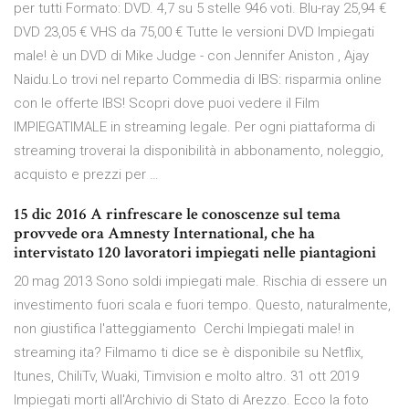
per tutti Formato: DVD. 4,7 su 5 stelle 946 voti. Blu-ray 25,94 €
DVD 23,05 € VHS da 75,00 € Tutte le versioni DVD Impiegati
male! è un DVD di Mike Judge - con Jennifer Aniston , Ajay
Naidu.Lo trovi nel reparto Commedia di IBS: risparmia online
con le offerte IBS! Scopri dove puoi vedere il Film
IMPIEGATIMALE in streaming legale. Per ogni piattaforma di
streaming troverai la disponibilità in abbonamento, noleggio,
acquisto e prezzi per …
15 dic 2016 A rinfrescare le conoscenze sul tema
provvede ora Amnesty International, che ha
intervistato 120 lavoratori impiegati nelle piantagioni
20 mag 2013 Sono soldi impiegati male. Rischia di essere un
investimento fuori scala e fuori tempo. Questo, naturalmente,
non giustifica l'atteggiamento Cerchi Impiegati male! in
streaming ita? Filmamo ti dice se è disponibile su Netflix,
Itunes, ChiliTv, Wuaki, Timvision e molto altro. 31 ott 2019
Impiegati morti all'Archivio di Stato di Arezzo. Ecco la foto